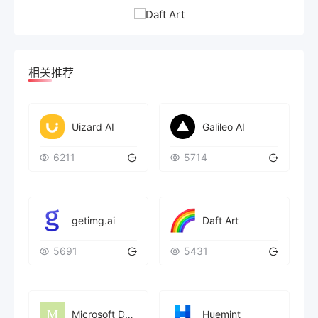
相关推荐
Uizard AI
Galileo AI
6211
5714
getimg.ai
Daft Art
5691
5431
Microsoft Designer
Huemint