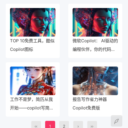
TOP 10免费工具，酷似
微软Copilot： AI驱动的
Copilot图标
编程伙伴，你的代码好
搭档
工作不是梦，简历从我
报告写作省力神器
开始——copilot写简历
Copilot免费版
在线助手
‹‹
1
2
›
››