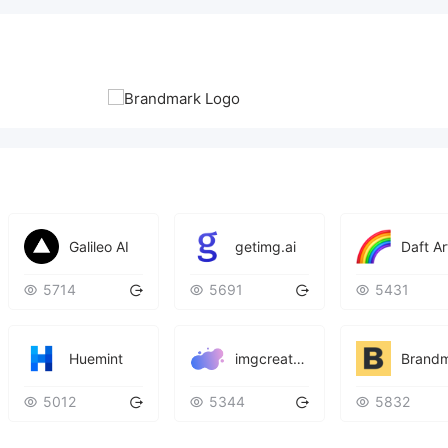
Galileo AI
getimg.ai
Daft Ar
5714
5691
5431
Huemint
imgcreator.ai
5012
5344
5832