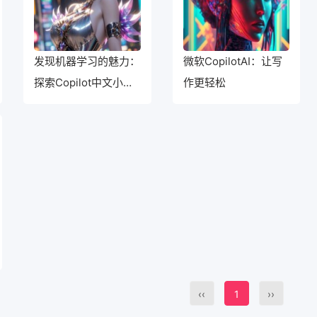
发现机器学习的魅力：
微软CopilotAI：让写
探索Copilot中文小工
作更轻松
具
‹‹
1
››