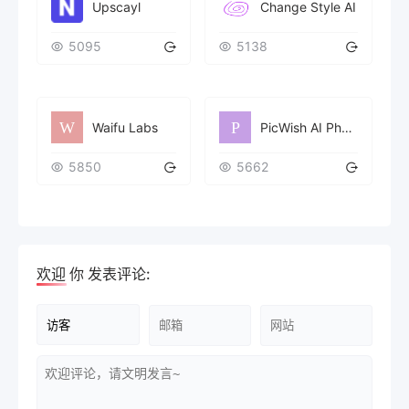
Upscayl
Change Style AI
5095
5138
Waifu Labs
PicWish AI Photo Editor
5850
5662
欢迎
你
发表评论: