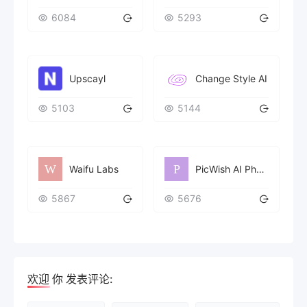
6084
5293
Upscayl
Change Style AI
5103
5144
Waifu Labs
PicWish AI Photo Editor
5867
5676
欢迎
你
发表评论: