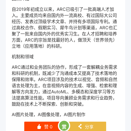
自2019年初成立以来，ARC已吸引了一批高端人才加
入。主要成员均来自国内外一流高校、有过国际大公司
经历、发表过顶级学术文章、并持有多项国际专利。通
过高校合作、假期实习、犀牛鸟计划等渠道，ARC也汇
聚了一批来自国内外的优秀实习生。在人才招聘和培养
方面，ARC的宗旨是找最好的人，做顶天（世界领先）
立地（应用落地）的科研。
机制和领域
ARC通过和业务团队的协作，形成了一套解耦业务需求
和科研的机制，既减少了沟通成本又提高了技术落地的
保障和效率。ARC项目涉及的技术以视觉、音频和自然
语言处理为主，在音视频内容的生成、增强、检索和理
解等方向发力，通过AutoML、多模态和深度学习等方
法提高算法性能。项目导向兼顾业务需求和行业趋势，
鼓励在技术上不断探索、创新和突破。
AI图片处理
，
AI图像处理
，AI图片制作
赞
0
赏
分享
󰄼
󰄯