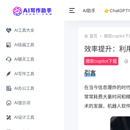
AI助手
👉ChatGP
AI工具大全
首页
微软copilot
AI绘画工具
效率提升：利
AI聊天工具
微软copilot下载
引言
AI写作工具
在当今信息爆炸的时
AI办公工具
常常耗费大量时间和
AI提示词
术的发展，机器人软
AI设计工具