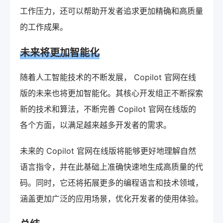
工作压力，还可以帮助开发者追求更加精确和高质量
的工作成果。
未来将更加智能化
随着人工智能技术的不断发展， Copilot 官网在线
版的未来也将更加智能化。其核心开发组正不断探索
新的技术和算法，不断完善 Copilot 官网在线版的
各个方面，以满足越来越多开发者的需求。
未来的 Copilot 官网在线版将能够更好地理解自然
语言指令，并在此基础上准确快速地生成高质量的代
码。同时，它还将拓展更多的编程语言和技术领域，
涵盖更加广泛的应用场景，优化开发者的使用体验。