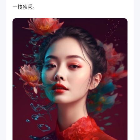
一枝独秀。