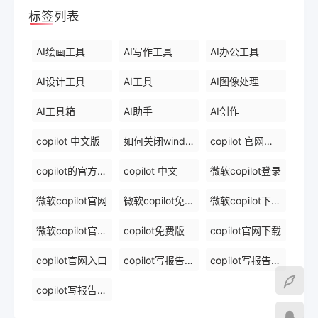
标签列表
AI绘画工具
AI写作工具
AI办公工具
AI设计工具
AI工具
AI图像处理
AI工具箱
AI助手
AI创作
copilot 中文版
如何关闭windows 中的 copilot
copilot 官网下载
copilot的官方网站
copilot 中文
微软copilot登录
微软copilot官网
微软copilot免费在线
微软copilot下载官网
微软copilot官网免费在线
copilot免费版
copilot官网下载
copilot官网入口
copilot写报告镜像
copilot写报告免费软件排名
copilot写报告免费在线