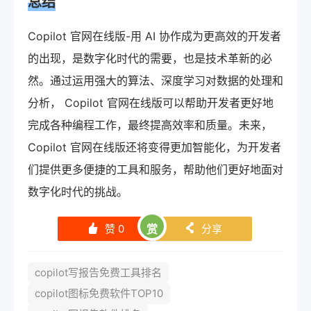
总结
Copilot 官网在线版-用 AI 协作成为更高效的开发者
的出现，是数字化时代的需要，也是技术革新的必
然。通过运用强大的算法、深度学习对数据的处理和
分析， Copilot 官网在线版可以帮助开发者更好地
完成各种编程工作，最终提高效率和质量。未来，
Copilot 官网在线版还将变得更加智能化，为开发者
们提供更多便捷的工具和服务，帮助他们更好地面对
数字化时代的挑战。
赞
0
赏
分享
󰄼
󰄯
copilot写报告免费工具排名
copilot图标免费软件TOP10