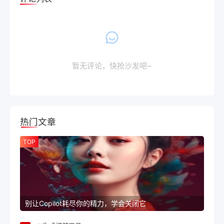
暂无评论，快抢沙发吧~
热门文章
TOP
别让Copilot耗尽你的精力，学会关闭它