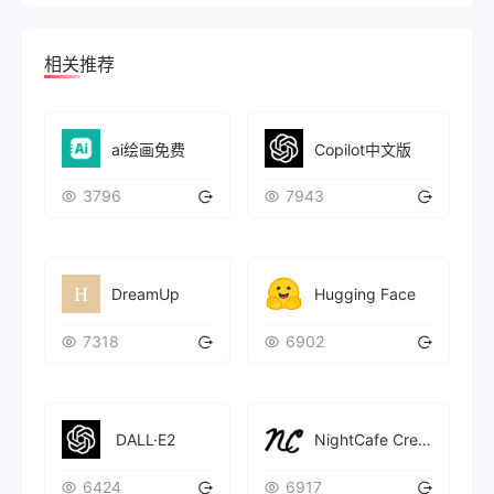
相关推荐
ai绘画免费
Copilot中文版
3796
7943
DreamUp
Hugging Face
7318
6902
​ DALL·E2
NightCafe Creator
6424
6917