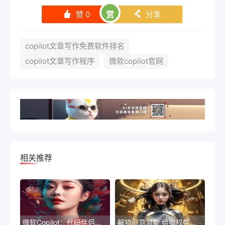
赞
0
赏
分享
󰄼
󰄯
copilot文章写作免费软件排名
copilot文章写作程序
微软copilot官网
相关推荐
微软Copilot：代码伴侣，智能编程新助手
解锁创意潜能 给编程带来新体验