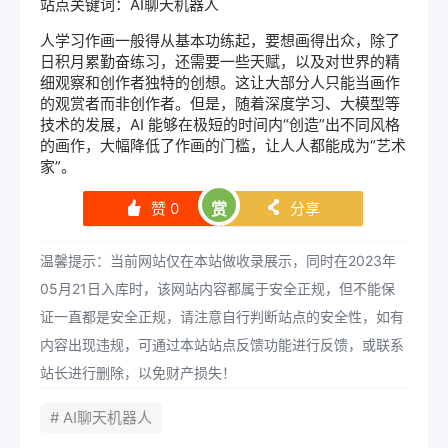
站点关键词：AI聊天机器人
人学习作画一般得从基本功练起，要想画得出众，除了
日积月累勤奋练习，还需要一些天赋，以及对世界的精
细观察和创作者独特的创想。这让大部分人只能当画作
的观赏者而非创作者。但是，随着深度学习、大模型等
技术的发展，AI 能够在极短的时间内“创造”出不同风格
的画作，大幅降低了作画的门槛，让人人都能成为“艺术
家”。
赞
0
赏
分享
󰄼
󰄯
温馨提示：当前网站仅在本站做收录展示，同时在2023年
05月21日入库时，该网站内容都属于安全正规，但不能保
证一直都是安全正规，请注意自行判断站点的安全性，如有
内容出现违规，可通过本站站点反馈功能进行反馈，或联系
站长进行删除，以免财产损失！
# AI聊天机器人