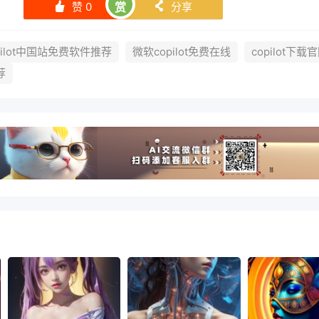
赞
0
赏
分享
󰄼
󰄯
pilot中国站免费软件推荐
微软copilot免费在线
copilot下载
荐