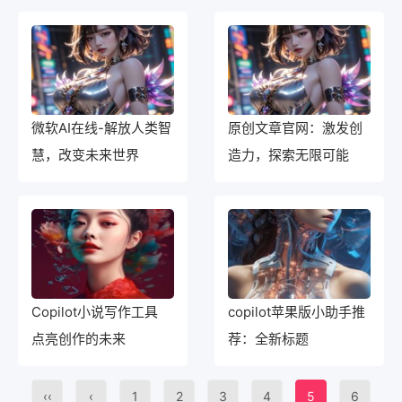
工具
微软AI在线-解放人类智
原创文章官网：激发创
慧，改变未来世界
造力，探索无限可能
Copilot小说写作工具
copilot苹果版小助手推
点亮创作的未来
荐：全新标题
‹‹
‹
1
2
3
4
5
6