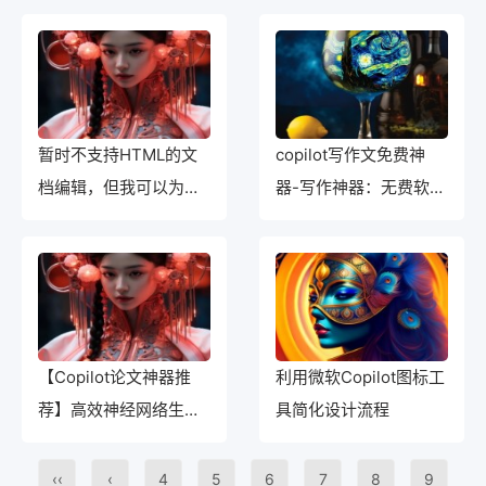
暂时不支持HTML的文
copilot写作文免费神
档编辑，但我可以为您
器-写作神器：无费软件
撰写一篇在2000字之内
助你成文章高手
有关微软ai软件排名的
原创文章。文章将以段
落和标点符号进行排
版。让我开始写作吧！
【Copilot论文神器推
利用微软Copilot图标工
荐】高效神经网络生成
具简化设计流程
文章标题技术的研究及
应用
‹‹
‹
4
5
6
7
8
9