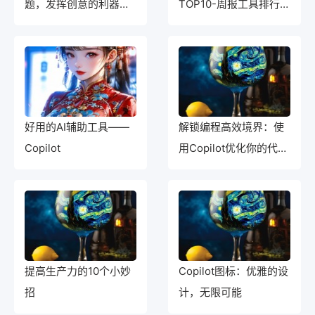
题，发挥创意的利器
TOP10-周报工具排行榜
——Copilot助手工具亲
前十
测
好用的AI辅助工具——
解锁编程高效境界：使
Copilot
用Copilot优化你的代码
编写体验
提高生产力的10个小妙
Copilot图标：优雅的设
招
计，无限可能