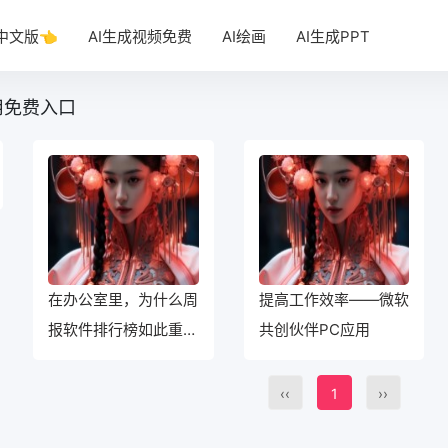
T中文版👈
AI生成视频免费
AI绘画
AI生成PPT
么用免费入口
在办公室里，为什么周
提高工作效率——微软
报软件排行榜如此重
共创伙伴PC应用
要？
‹‹
1
››